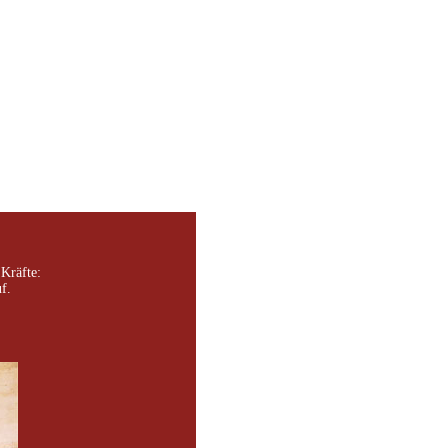
Kräfte:
f.